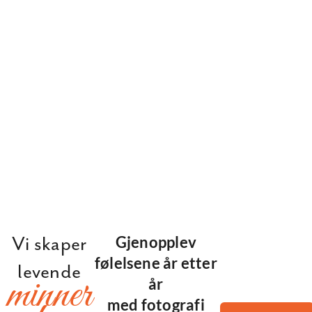
Vi skaper
Gjenopplev
følelsene år etter
levende
minner
år
med fotografi