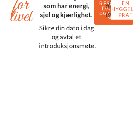
for
eller
RESERVER
EN
som har energi,
DATOEN
livet
HYGGEL
ta
sjel og kjærlighet.
OG AVTAL ET
PRAT
MØTE
Sikre din dato i dag
og avtal et
introduksjonsmøte.