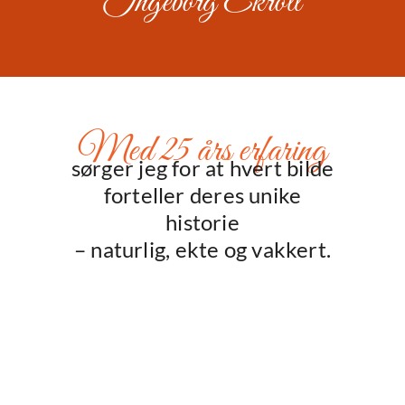
Ingeborg Ekroll
Med 25 års erfaring
sørger jeg for at hvert bilde
forteller deres unike
historie
– naturlig, ekte og vakkert.