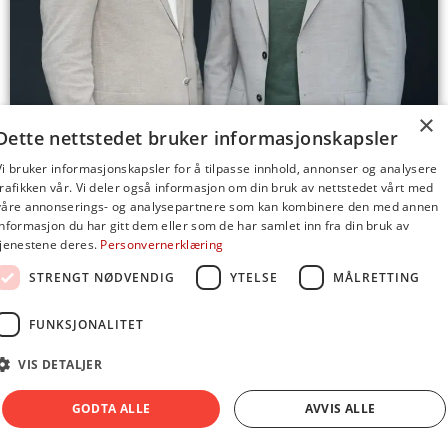
×
Vi er to blide
Dette nettstedet bruker informasjonskapsler
Levent Ultanur
karer
Vi bruker informasjonskapsler for å tilpasse innhold, annonser og analysere
(Fotografi)
trafikken vår. Vi deler også informasjon om din bruk av nettstedet vårt med
som vet hva de
våre annonserings- og analysepartnere som kan kombinere den med annen
929 929 90
informasjon du har gitt dem eller som de har samlet inn fra din bruk av
driver med.
tjenestene deres.
Personvernerklæring
levent@webber
Richard
STRENGT NØDVENDIG
YTELSE
MÅLRETTING
Ta kontakt for
Bjerkøe (Film)
FUNKSJONALITET
en hyggelig
91 81 86 86
prat.
VIS DETALJER
richard@wohoo
GODTA ALLE
AVVIS ALLE
Spontane øyeblikk fanger vi.