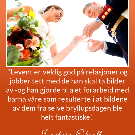
"Levent er veldig god på relasjoner og
jobber tett med de han skal ta bilder
av -og han gjorde bl.a et forarbeid med
barna våre som resulterte i at bildene
av dem fra selve bryllupsdagen ble
helt fantastiske."