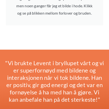
men noen ganger får jeg et bilde i hode. Klikk
og se på blikken mellom forlover og bruden.
"Vi brukte Levent i bryllupet vårt og vi
er superfornøyd med bildene og
interaksjonen når vi tok bildene. Han
er positiv, gir god energi og det var en
fornøyelse å ha med han å gjøre. Vi
kan anbefale han på det sterkeste!"